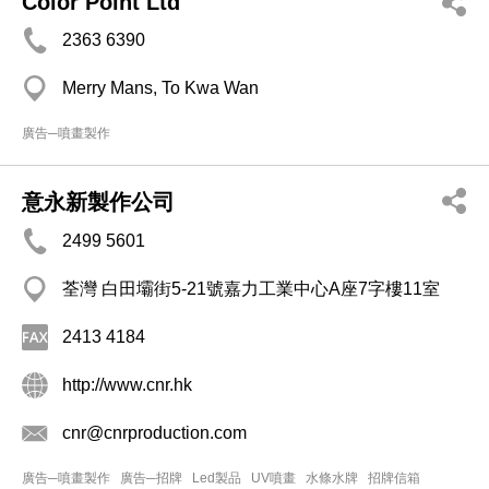
Color Point Ltd
2363 6390
Merry Mans, To Kwa Wan
廣告─噴畫製作
意永新製作公司
2499 5601
荃灣 白田壩街5-21號嘉力工業中心A座7字樓11室
2413 4184
http://www.cnr.hk
cnr@cnrproduction.com
廣告─噴畫製作
廣告─招牌
Led製品
UV噴畫
水條水牌
招牌信箱