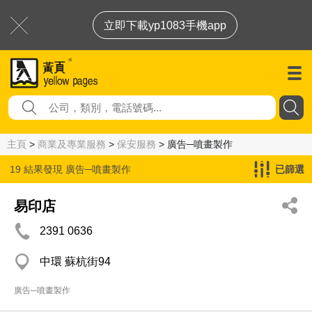
立即下載yp1083手機app
主頁
>
商業及專業服務
>
保安服務
> 廣告─噴畫製作
19 結果發現
廣告─噴畫製作
已篩選
易印店
2391 0636
中環 蘇杭街94
廣告─噴畫製作