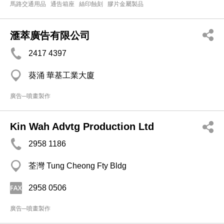
馬路交通用品
通告箱座
絲印蝕刻
膠片金屬製品
滙萃廣告有限公司
2417 4397
葵涌 華基工業大廈
廣告─噴畫製作
Kin Wah Advtg Production Ltd
2958 1186
荃灣 Tung Cheong Fty Bldg
2958 0506
廣告─噴畫製作