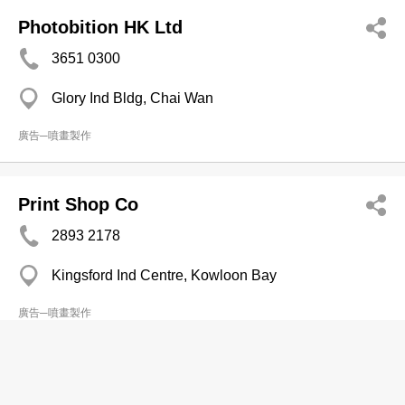
Photobition HK Ltd
3651 0300
Glory Ind Bldg, Chai Wan
廣告─噴畫製作
Print Shop Co
2893 2178
Kingsford Ind Centre, Kowloon Bay
廣告─噴畫製作
Rhema Group Co Ltd
3542 5355