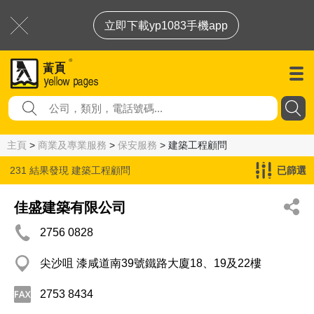
立即下載yp1083手機app
主頁
>
商業及專業服務
>
保安服務
> 建築工程顧問
231 結果發現
建築工程顧問
已篩選
佳盛建築有限公司
2756 0828
尖沙咀 漆咸道南39號鐵路大廈18、19及22樓
2753 8434