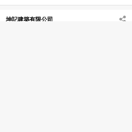
坤記建築有限公司
2499 6123
尖沙咀東 麼地道62號永安廣場4樓412室
2411 0916
建築工程管理
建築工程顧問
建築公司
忠誠建築有限公司
2713 9178
紅磡 崇安街18號半島廣場11樓1115室
2715 4300