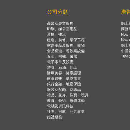
公司分類
廣
商業及專業服務
網上
印刷、辦公室用品
商務
運輸、物流
Now 
建造、裝修、環保工程
Now
家居用品及服務、寵物
網上
食品糧油、餐飲業設備
中國
五金、機械、儀器
刊登
電子零件及設備
塑膠、石油、化工
醫療美容、健康護理
飲食娛樂、購物旅遊
銀行金融、地產保險
服裝及配飾、紡織品
禮品、花卉、珠寶、玩具
教育、藝術、康體運動
電腦及資訊科技
社團、宗教、公共事業
婚禮服務