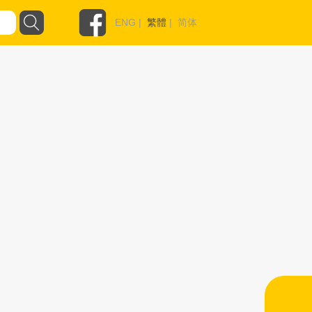
ENG
|
繁體
|
简体