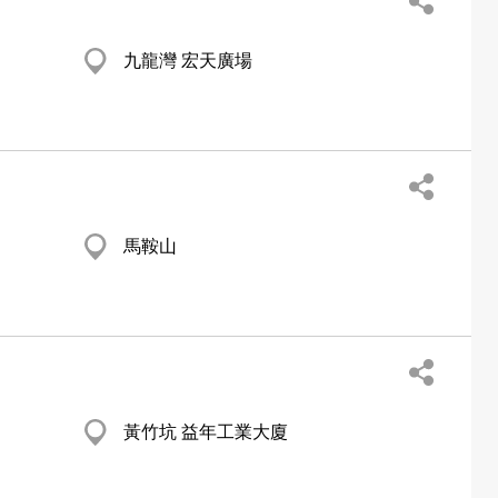
九龍灣 宏天廣場
馬鞍山
黃竹坑 益年工業大廈