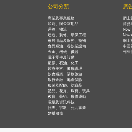
公司分類
廣
商業及專業服務
網上
印刷、辦公室用品
商務
運輸、物流
Now 
建造、裝修、環保工程
Now
家居用品及服務、寵物
網上
食品糧油、餐飲業設備
中國
五金、機械、儀器
刊登
電子零件及設備
塑膠、石油、化工
醫療美容、健康護理
飲食娛樂、購物旅遊
銀行金融、地產保險
服裝及配飾、紡織品
禮品、花卉、珠寶、玩具
教育、藝術、康體運動
電腦及資訊科技
社團、宗教、公共事業
婚禮服務