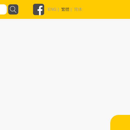
ENG
|
繁體
|
简体