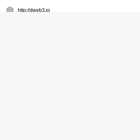
http://dweb3.io
企業服務
GOGOCHART TECHNOLOGY LIMITED
6171 3543
長沙灣 長裕街5號中國宏興大廈10樓D室
http://www.gogochart.com
企業服務
HKB Corporate Services Limited
3690 8231
灣仔 告士打道88號1103室