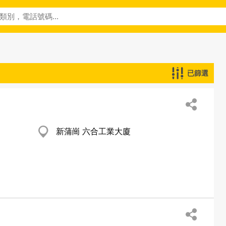
已篩選
新蒲崗 六合工業大廈