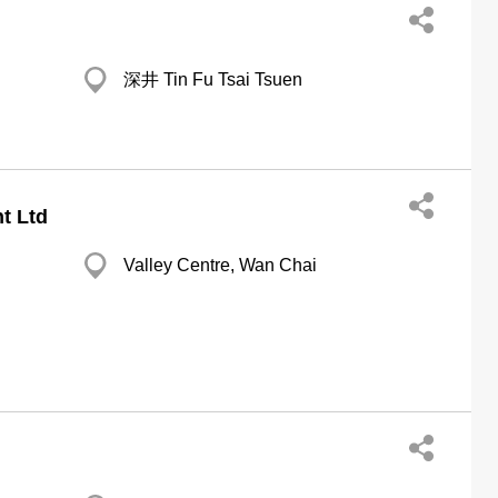
深井 Tin Fu Tsai Tsuen
nt Ltd
Valley Centre, Wan Chai