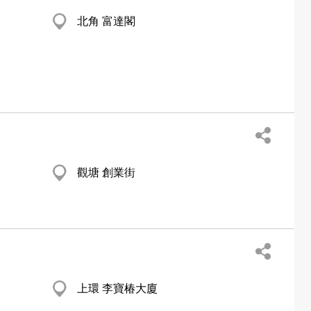
北角 富達閣
觀塘 創業街
上環 李寶椿大廈