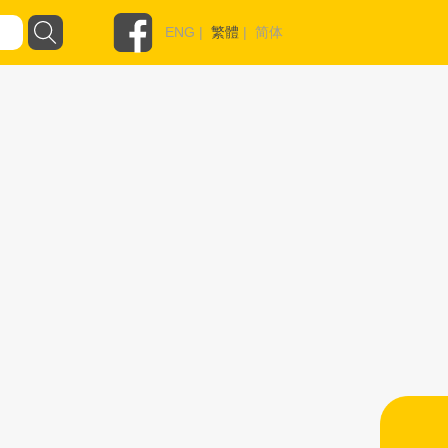
ENG
|
繁體
|
简体