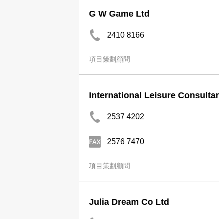
G W Game Ltd
2410 8166
項目策劃顧問
International Leisure Consulta
2537 4202
2576 7470
項目策劃顧問
Julia Dream Co Ltd