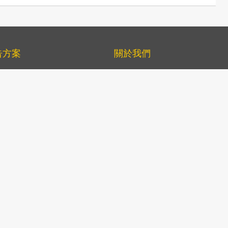
告方案
關於我們
黃頁
公司資料
專刊
港人港情品牌大獎
TV
星級優秀品牌大獎
.com及手機應用程式
客戶服務
推廣
營銷方案
公司資料