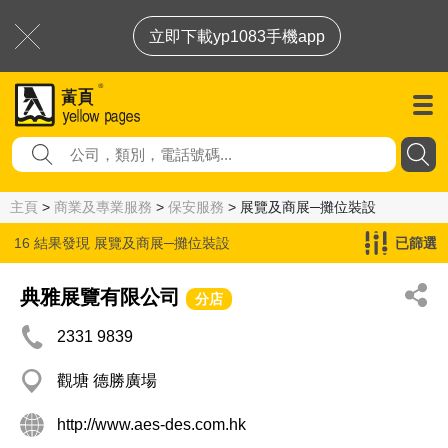
立即下載yp1083手機app
主頁
>
商業及專業服務
>
保安服務
> 展覽及商展─攤位裝設
16 結果發現
展覽及商展─攤位裝設
已篩選
典雅展覽有限公司
分店
2331 9839
觀塘 德勝廣場
http://www.aes-des.com.hk