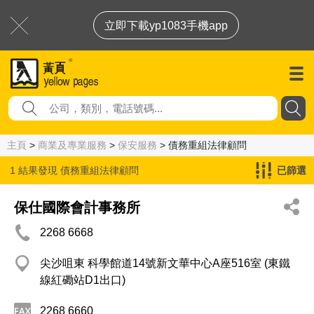
立即下載yp1083手機app
主頁
>
商業及專業服務
>
保安服務
> 債務重組法律顧問
1 結果發現
債務重組法律顧問
已篩選
保仕國際會計事務所
2268 6668
尖沙咀東 科學館道14號新文華中心A座516室 (東鐵
線紅磡站D1出口)
2268 6660