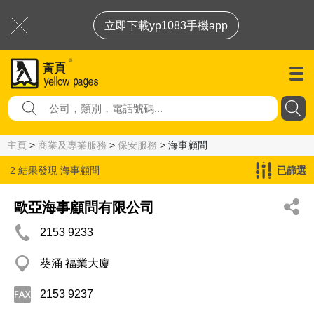
立即下載yp1083手機app
主頁
>
商業及專業服務
>
保安服務
> 海事顧問
2 結果發現
海事顧問
已篩選
歐亞海事顧問有限公司
2153 9233
葵涌 福業大廈
2153 9237