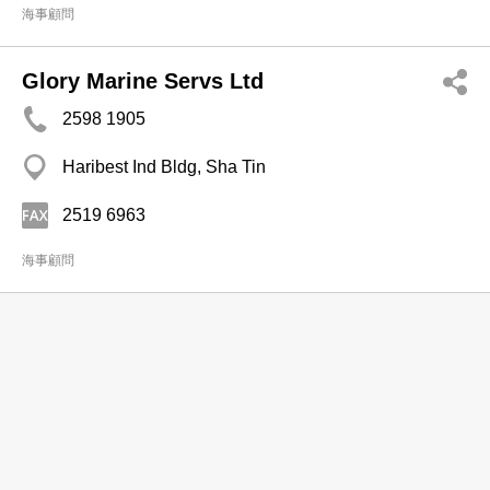
海事顧問
Glory Marine Servs Ltd
2598 1905
Haribest Ind Bldg, Sha Tin
2519 6963
海事顧問