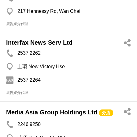
217 Hennessy Rd, Wan Chai
廣告媒介代理
Interfax News Serv Ltd
2537 2262
上環 New Victory Hse
2537 2264
廣告媒介代理
Media Asia Group Holdings Ltd
分店
2246 9250