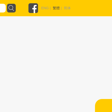
ENG
|
繁體
|
简体