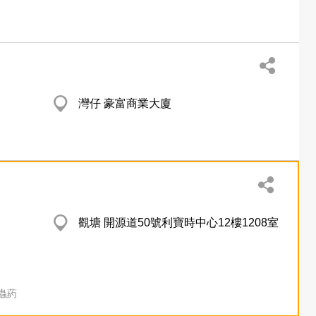
灣仔 豪富商業大廈
觀塘 開源道50號利寶時中心12樓1208室
蟲葯