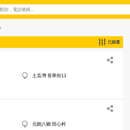
品
已篩選
土瓜灣 長寧街11
元朗八鄉 田心村