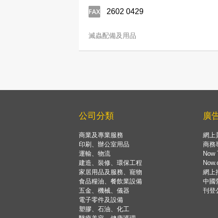
2602 0429
滅蟲配備及用品
公司分類
廣
商業及專業服務
網上
印刷、辦公室用品
商務
運輸、物流
Now 
建造、裝修、環保工程
Now
家居用品及服務、寵物
網上
食品糧油、餐飲業設備
中國
五金、機械、儀器
刊登
電子零件及設備
塑膠、石油、化工