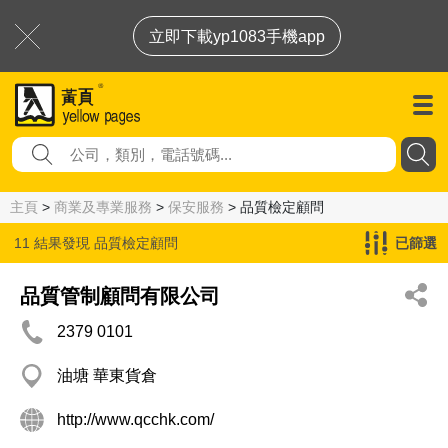
立即下載yp1083手機app
主頁
>
商業及專業服務
>
保安服務
> 品質檢定顧問
11 結果發現
品質檢定顧問
已篩選
品質管制顧問有限公司
2379 0101
油塘 華東貨倉
http://www.qcchk.com/