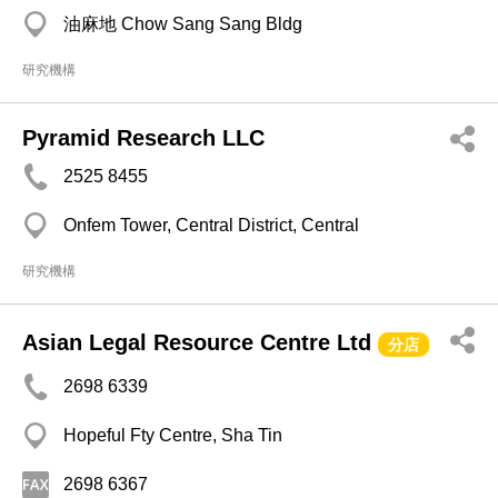
油麻地 Chow Sang Sang Bldg
研究機構
Pyramid Research LLC
2525 8455
Onfem Tower, Central District, Central
研究機構
Asian Legal Resource Centre Ltd
分店
2698 6339
Hopeful Fty Centre, Sha Tin
2698 6367