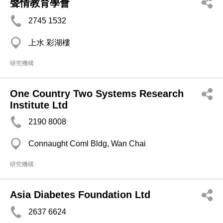
聲情教育學會
2745 1532
上水 彩湖樓
研究機構
One Country Two Systems Research
Institute Ltd
2190 8008
Connaught Coml Bldg, Wan Chai
研究機構
Asia Diabetes Foundation Ltd
2637 6624