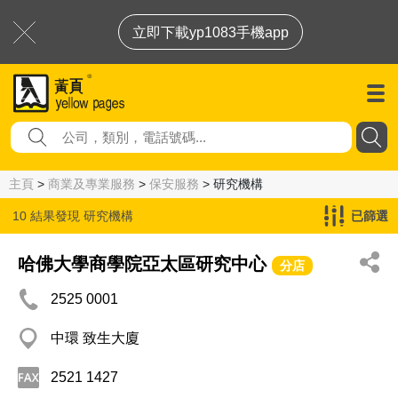
立即下載yp1083手機app
主頁
>
商業及專業服務
>
保安服務
> 研究機構
10 結果發現
研究機構
已篩選
哈佛大學商學院亞太區研究中心
分店
2525 0001
中環 致生大廈
2521 1427