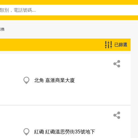
服務
已篩選
北角 嘉滙商業大廈
紅磡 紅磡溫思勞街35號地下