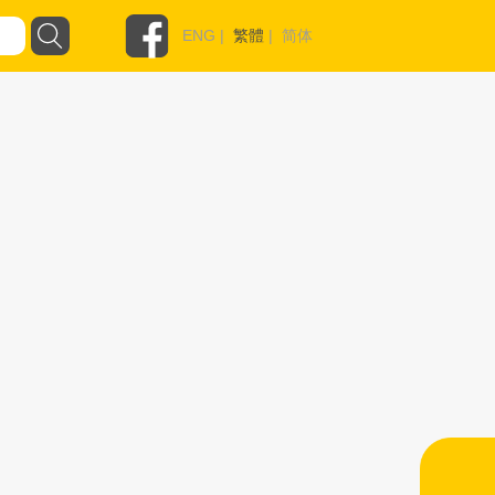
ENG
|
繁體
|
简体