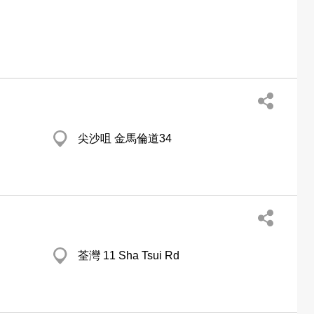
尖沙咀 金馬倫道34
荃灣 11 Sha Tsui Rd