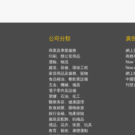
公司分類
廣
商業及專業服務
網上
印刷、辦公室用品
商務
運輸、物流
Now 
建造、裝修、環保工程
Now
家居用品及服務、寵物
網上
食品糧油、餐飲業設備
中國
五金、機械、儀器
刊登
電子零件及設備
塑膠、石油、化工
醫療美容、健康護理
飲食娛樂、購物旅遊
銀行金融、地產保險
服裝及配飾、紡織品
禮品、花卉、珠寶、玩具
教育、藝術、康體運動