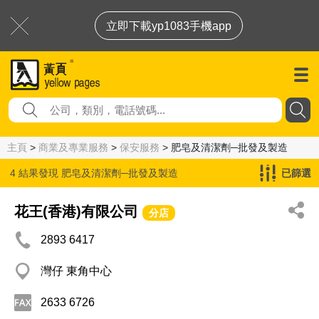
立即下載yp1083手機app
主頁
>
商業及專業服務
>
保安服務
> 肥皂及清潔劑─批發及製造
4 結果發現
肥皂及清潔劑─批發及製造
已篩選
花王(香港)有限公司
分店
2893 6417
灣仔 東角中心
2633 6726