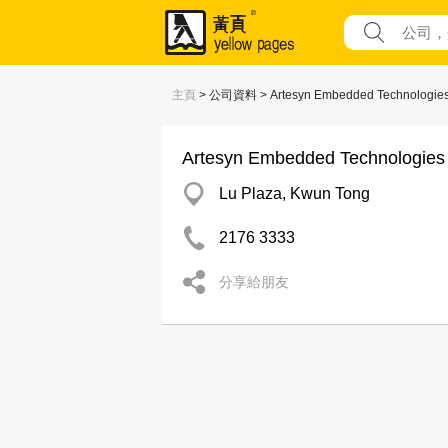
主頁
> 公司資料 > Artesyn Embedded Technologies 
Artesyn Embedded Technologies 
Lu Plaza, Kwun Tong
2176 3333
分享給朋友