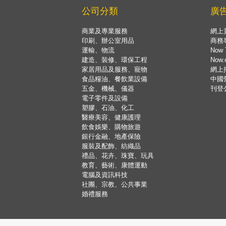
公司分類
廣
商業及專業服務
網上
印刷、辦公室用品
商務
運輸、物流
Now 
建造、裝修、環保工程
Now
家居用品及服務、寵物
網上
食品糧油、餐飲業設備
中國
五金、機械、儀器
刊登
電子零件及設備
塑膠、石油、化工
醫療美容、健康護理
飲食娛樂、購物旅遊
銀行金融、地產保險
服裝及配飾、紡織品
禮品、花卉、珠寶、玩具
教育、藝術、康體運動
電腦及資訊科技
社團、宗教、公共事業
婚禮服務