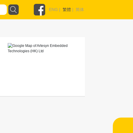
ENG
|
繁體
|
简体