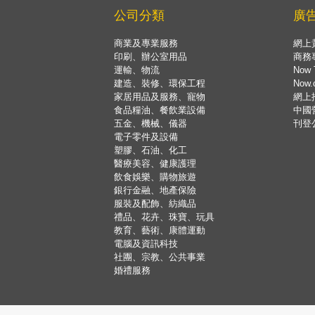
公司分類
廣
商業及專業服務
網上
印刷、辦公室用品
商務
運輸、物流
Now 
建造、裝修、環保工程
Now
家居用品及服務、寵物
網上
食品糧油、餐飲業設備
中國
五金、機械、儀器
刊登
電子零件及設備
塑膠、石油、化工
醫療美容、健康護理
飲食娛樂、購物旅遊
銀行金融、地產保險
服裝及配飾、紡織品
禮品、花卉、珠寶、玩具
教育、藝術、康體運動
電腦及資訊科技
社團、宗教、公共事業
婚禮服務