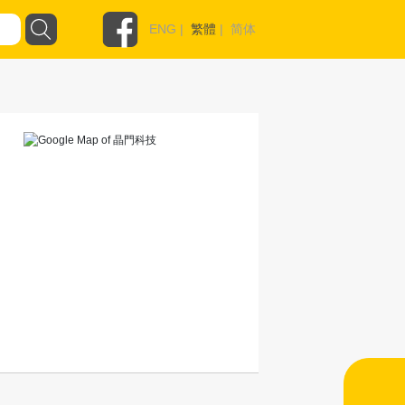
ENG
|
繁體
|
简体