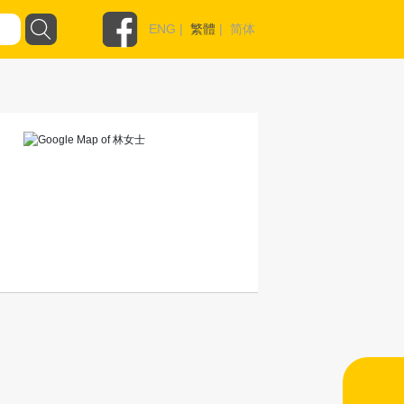
ENG
|
繁體
|
简体