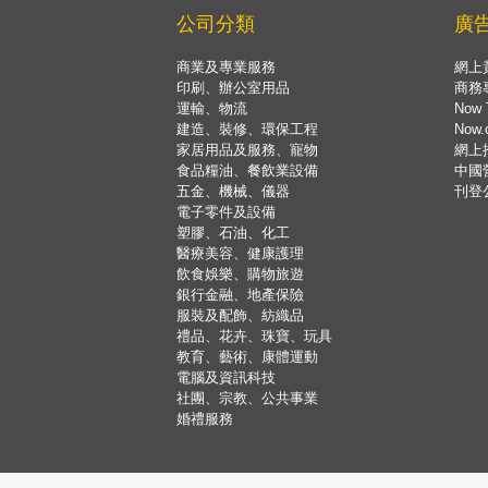
公司分類
廣
商業及專業服務
網上
印刷、辦公室用品
商務
運輸、物流
Now 
建造、裝修、環保工程
Now
家居用品及服務、寵物
網上
食品糧油、餐飲業設備
中國
五金、機械、儀器
刊登
電子零件及設備
塑膠、石油、化工
醫療美容、健康護理
飲食娛樂、購物旅遊
銀行金融、地產保險
服裝及配飾、紡織品
禮品、花卉、珠寶、玩具
教育、藝術、康體運動
電腦及資訊科技
社團、宗教、公共事業
婚禮服務