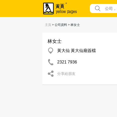
主頁
> 公司資料 > 林女士
林女士
黃大仙 黃大仙廟簽檔
2321 7936
分享給朋友