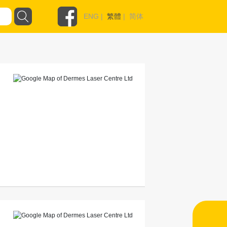
ENG
|
繁體
|
简体