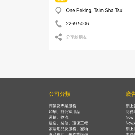
One Peking, Tsim Sha Tsui
2269 5006
分享給朋友
公司分類
廣
商業及專業服務
網上
印刷、辦公室用品
商務
運輸、物流
Now 
建造、裝修、環保工程
Now
家居用品及服務、寵物
網上
食品糧油、餐飲業設備
中國