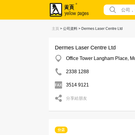
主頁
> 公司資料 > Dermes Laser Centre Ltd
Dermes Laser Centre Ltd
Office Tower Langham Place, M
2338 1288
3514 9121
分享給朋友
分店