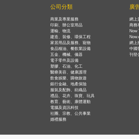
公司分類
廣
商業及專業服務
網上
印刷、辦公室用品
商務
運輸、物流
Now 
建造、裝修、環保工程
Now
家居用品及服務、寵物
網上
食品糧油、餐飲業設備
中國
五金、機械、儀器
刊登
電子零件及設備
塑膠、石油、化工
醫療美容、健康護理
飲食娛樂、購物旅遊
銀行金融、地產保險
服裝及配飾、紡織品
禮品、花卉、珠寶、玩具
教育、藝術、康體運動
電腦及資訊科技
社團、宗教、公共事業
婚禮服務