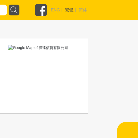
ENG
|
繁體
|
简体