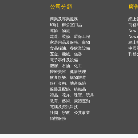
公司分類
廣
商業及專業服務
網上
印刷、辦公室用品
商務
運輸、物流
Now 
建造、裝修、環保工程
Now
家居用品及服務、寵物
網上
食品糧油、餐飲業設備
中國
五金、機械、儀器
刊登
電子零件及設備
塑膠、石油、化工
醫療美容、健康護理
飲食娛樂、購物旅遊
銀行金融、地產保險
服裝及配飾、紡織品
禮品、花卉、珠寶、玩具
教育、藝術、康體運動
電腦及資訊科技
社團、宗教、公共事業
婚禮服務