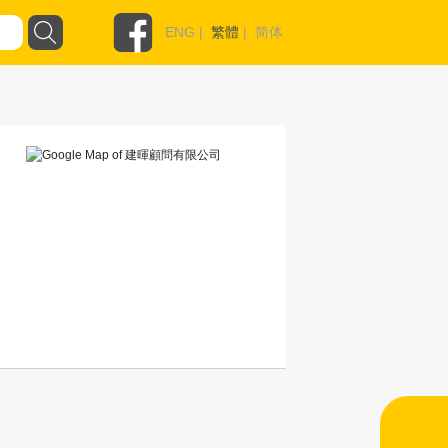
ENG
|
繁體
|
简体