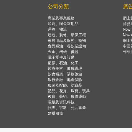
公司分類
廣
商業及專業服務
網上
印刷、辦公室用品
商務
運輸、物流
Now 
建造、裝修、環保工程
Now
家居用品及服務、寵物
網上
食品糧油、餐飲業設備
中國
五金、機械、儀器
刊登
電子零件及設備
塑膠、石油、化工
醫療美容、健康護理
飲食娛樂、購物旅遊
銀行金融、地產保險
服裝及配飾、紡織品
禮品、花卉、珠寶、玩具
教育、藝術、康體運動
電腦及資訊科技
社團、宗教、公共事業
婚禮服務