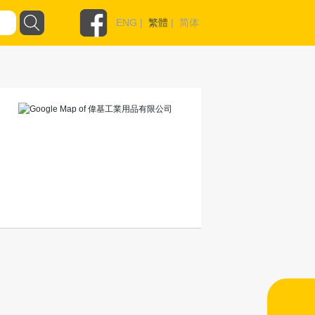
ENG
|
繁體
|
简体