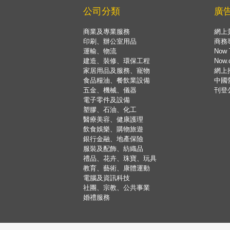
公司分類
廣
商業及專業服務
網上
印刷、辦公室用品
商務
運輸、物流
Now 
建造、裝修、環保工程
Now
家居用品及服務、寵物
網上
食品糧油、餐飲業設備
中國
五金、機械、儀器
刊登
電子零件及設備
塑膠、石油、化工
醫療美容、健康護理
飲食娛樂、購物旅遊
銀行金融、地產保險
服裝及配飾、紡織品
禮品、花卉、珠寶、玩具
教育、藝術、康體運動
電腦及資訊科技
社團、宗教、公共事業
婚禮服務