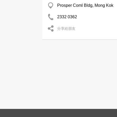
Prosper Coml Bldg, Mong Kok
2332 0362
分享給朋友