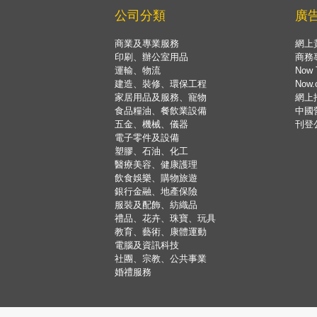
公司分類
廣
商業及專業服務
網上
印刷、辦公室用品
商務
運輸、物流
Now 
建造、裝修、環保工程
Now
家居用品及服務、寵物
網上
食品糧油、餐飲業設備
中國
五金、機械、儀器
刊登
電子零件及設備
塑膠、石油、化工
醫療美容、健康護理
飲食娛樂、購物旅遊
銀行金融、地產保險
服裝及配飾、紡織品
禮品、花卉、珠寶、玩具
教育、藝術、康體運動
電腦及資訊科技
社團、宗教、公共事業
婚禮服務