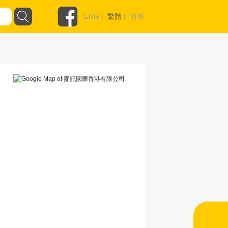
ENG
|
繁體
|
简体