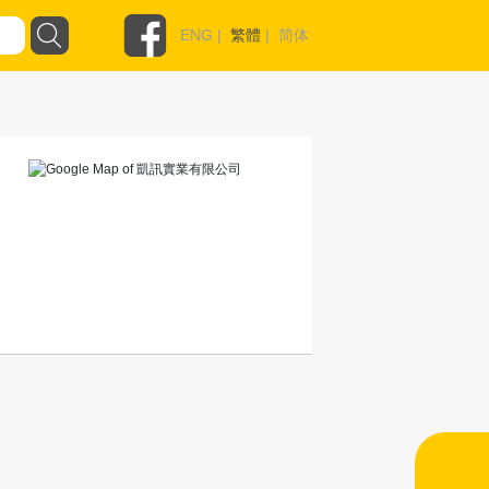
ENG
|
繁體
|
简体