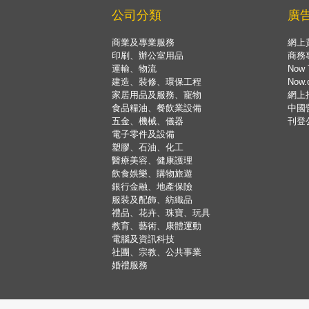
公司分類
廣
商業及專業服務
網上
印刷、辦公室用品
商務
運輸、物流
Now 
建造、裝修、環保工程
Now
家居用品及服務、寵物
網上
食品糧油、餐飲業設備
中國
五金、機械、儀器
刊登
電子零件及設備
塑膠、石油、化工
醫療美容、健康護理
飲食娛樂、購物旅遊
銀行金融、地產保險
服裝及配飾、紡織品
禮品、花卉、珠寶、玩具
教育、藝術、康體運動
電腦及資訊科技
社團、宗教、公共事業
婚禮服務