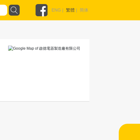
ENG
|
繁體
|
简体