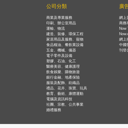
公司分類
廣
商業及專業服務
網上
印刷、辦公室用品
商務
運輸、物流
Now 
建造、裝修、環保工程
Now
家居用品及服務、寵物
網上
食品糧油、餐飲業設備
中國
五金、機械、儀器
刊登
電子零件及設備
塑膠、石油、化工
醫療美容、健康護理
飲食娛樂、購物旅遊
銀行金融、地產保險
服裝及配飾、紡織品
禮品、花卉、珠寶、玩具
教育、藝術、康體運動
電腦及資訊科技
社團、宗教、公共事業
婚禮服務