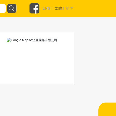
ENG
|
繁體
|
简体