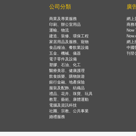
公司分類
廣
商業及專業服務
網上
印刷、辦公室用品
商務
運輸、物流
Now 
建造、裝修、環保工程
Now
家居用品及服務、寵物
網上
食品糧油、餐飲業設備
中國
五金、機械、儀器
刊登
電子零件及設備
塑膠、石油、化工
醫療美容、健康護理
飲食娛樂、購物旅遊
銀行金融、地產保險
服裝及配飾、紡織品
禮品、花卉、珠寶、玩具
教育、藝術、康體運動
電腦及資訊科技
社團、宗教、公共事業
婚禮服務