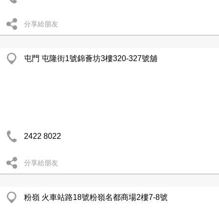
分享給朋友
屯門 屯隆街1號錦薈坊3樓320-327號舖
2422 8022
分享給朋友
粉嶺 火車站路18號粉嶺名都商場2樓7-8號