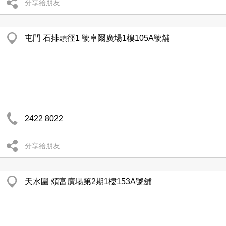
分享給朋友
屯門 石排頭徑1 號卓爾廣場1樓105A號舖
2422 8022
分享給朋友
天水圍 頌富廣場第2期1樓153A號舖