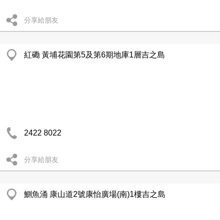
分享給朋友
紅磡 黃埔花園第5及第6期地庫1層吉之島
2422 8022
分享給朋友
鰂魚涌 康山道2號康怡廣場(南)1樓吉之島