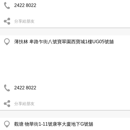
2422 8022
分享給朋友
薄扶林 卑路乍街八號寶翠園西寶城1樓UG05號舖
2422 8022
分享給朋友
觀塘 物華街1-11號康寧大廈地下G號舖