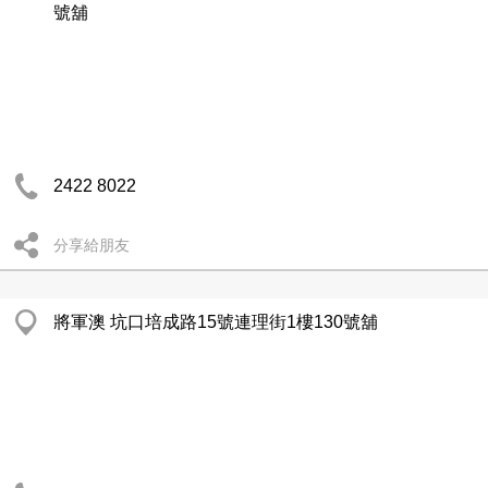
號舖
2422 8022
分享給朋友
將軍澳 坑口培成路15號連理街1樓130號舖