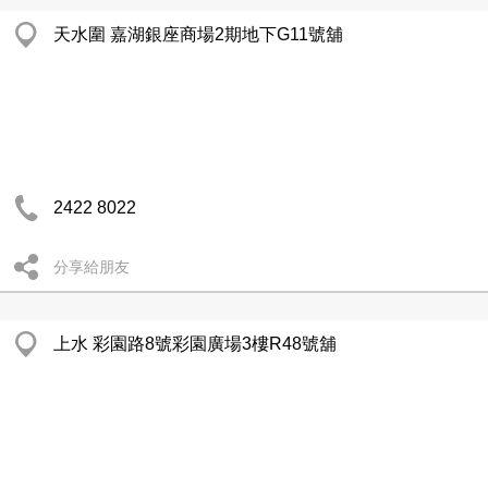
天水圍 嘉湖銀座商場2期地下G11號舖
2422 8022
分享給朋友
上水 彩園路8號彩園廣場3樓R48號舖