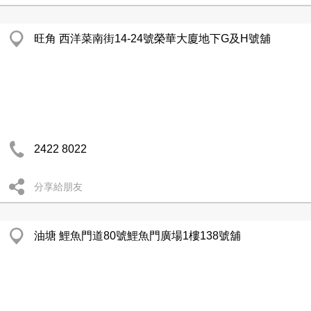
旺角 西洋菜南街14-24號榮華大廈地下G及H號舖
2422 8022
分享給朋友
油塘 鯉魚門道80號鯉魚門廣場1樓138號舖