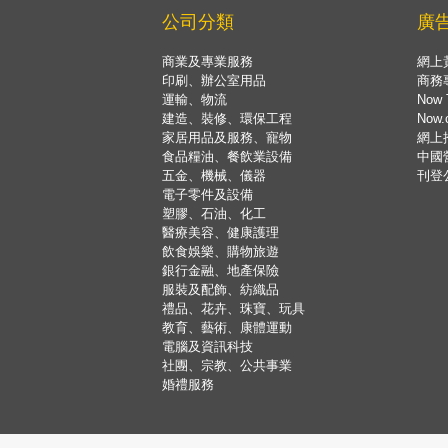
公司分類
廣
商業及專業服務
網上
印刷、辦公室用品
商務
運輸、物流
Now 
建造、裝修、環保工程
Now
家居用品及服務、寵物
網上
食品糧油、餐飲業設備
中國
五金、機械、儀器
刊登
電子零件及設備
塑膠、石油、化工
醫療美容、健康護理
飲食娛樂、購物旅遊
銀行金融、地產保險
服裝及配飾、紡織品
禮品、花卉、珠寶、玩具
教育、藝術、康體運動
電腦及資訊科技
社團、宗教、公共事業
婚禮服務