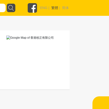
ENG
|
繁體
|
简体