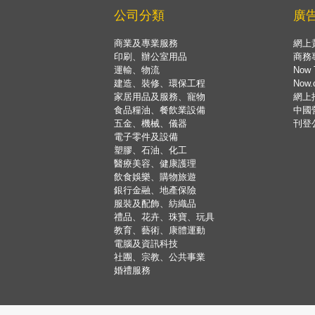
公司分類
廣
商業及專業服務
網上
印刷、辦公室用品
商務
運輸、物流
Now 
建造、裝修、環保工程
Now
家居用品及服務、寵物
網上
食品糧油、餐飲業設備
中國
五金、機械、儀器
刊登
電子零件及設備
塑膠、石油、化工
醫療美容、健康護理
飲食娛樂、購物旅遊
銀行金融、地產保險
服裝及配飾、紡織品
禮品、花卉、珠寶、玩具
教育、藝術、康體運動
電腦及資訊科技
社團、宗教、公共事業
婚禮服務