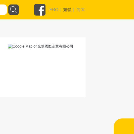
ENG
|
繁體
|
简体