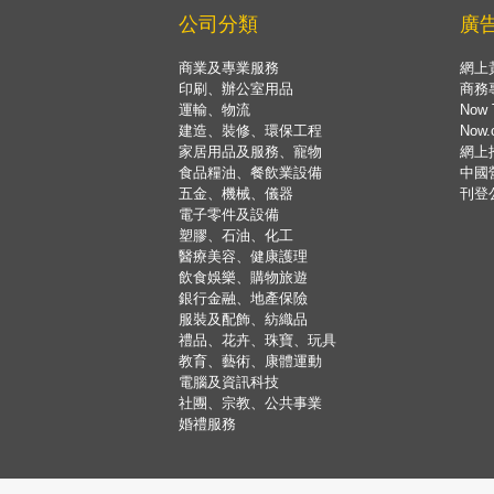
公司分類
廣
商業及專業服務
網上
印刷、辦公室用品
商務
運輸、物流
Now 
建造、裝修、環保工程
Now
家居用品及服務、寵物
網上
食品糧油、餐飲業設備
中國
五金、機械、儀器
刊登
電子零件及設備
塑膠、石油、化工
醫療美容、健康護理
飲食娛樂、購物旅遊
銀行金融、地產保險
服裝及配飾、紡織品
禮品、花卉、珠寶、玩具
教育、藝術、康體運動
電腦及資訊科技
社團、宗教、公共事業
婚禮服務