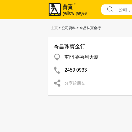
主頁
> 公司資料 > 奇昌珠寶金行
奇昌珠寶金行
屯門 嘉喜利大廈
2459 0933
分享給朋友