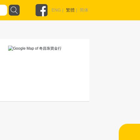
ENG
|
繁體
|
简体