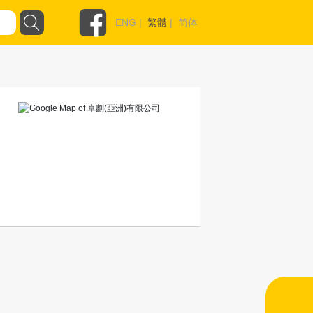
ENG
|
繁體
|
简体