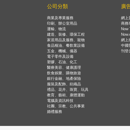
公司分類
廣
商業及專業服務
網上
印刷、辦公室用品
商務
運輸、物流
Now 
建造、裝修、環保工程
Now
家居用品及服務、寵物
網上
食品糧油、餐飲業設備
中國
五金、機械、儀器
刊登
電子零件及設備
塑膠、石油、化工
醫療美容、健康護理
飲食娛樂、購物旅遊
銀行金融、地產保險
服裝及配飾、紡織品
禮品、花卉、珠寶、玩具
教育、藝術、康體運動
電腦及資訊科技
社團、宗教、公共事業
婚禮服務