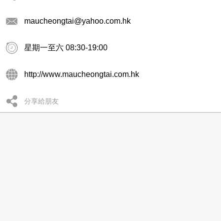
maucheongtai@yahoo.com.hk
星期一至六 08:30-19:00
http://www.maucheongtai.com.hk
分享給朋友