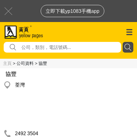
立即下載yp1083手機app
主頁
> 公司資料 > 協豐
協豐
荃灣
2492 3504