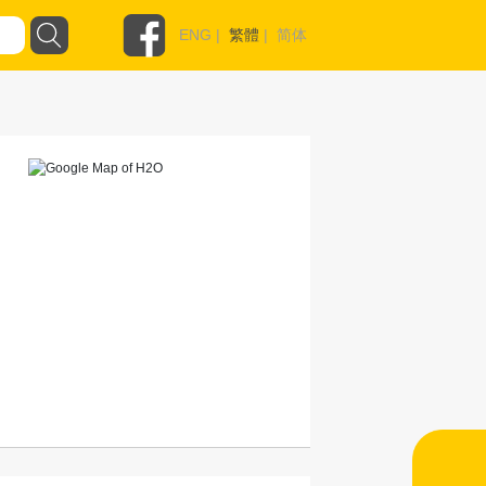
ENG
|
繁體
|
简体