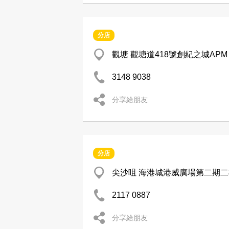
分店
觀塘 觀塘道418號創紀之城APM 
3148 9038
分享給朋友
分店
尖沙咀 海港城港威廣場第二期二樓
2117 0887
分享給朋友