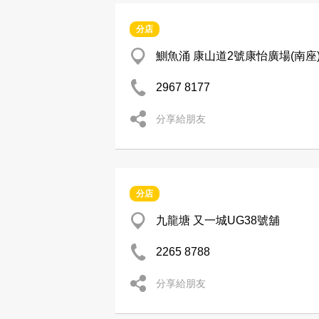
分店
鰂魚涌 康山道2號康怡廣場(南座
2967 8177
分享給朋友
分店
九龍塘 又一城UG38號舖
2265 8788
分享給朋友