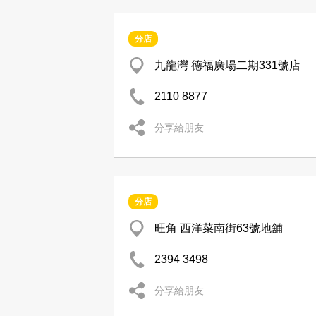
分店
九龍灣 德福廣場二期331號店
2110 8877
分享給朋友
分店
旺角 西洋菜南街63號地舖
2394 3498
分享給朋友