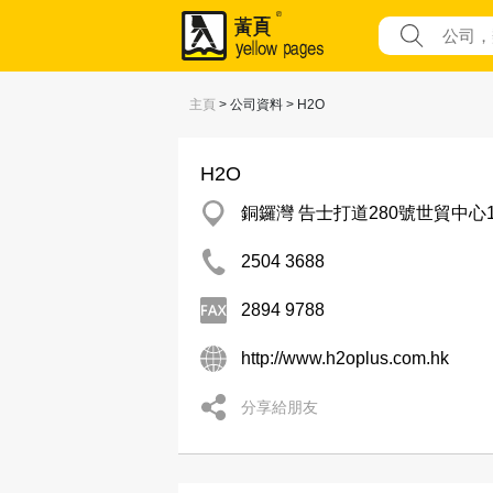
主頁
> 公司資料 > H2O
H2O
銅鑼灣 告士打道280號世貿中心1
2504 3688
2894 9788
http://www.h2oplus.com.hk
分享給朋友