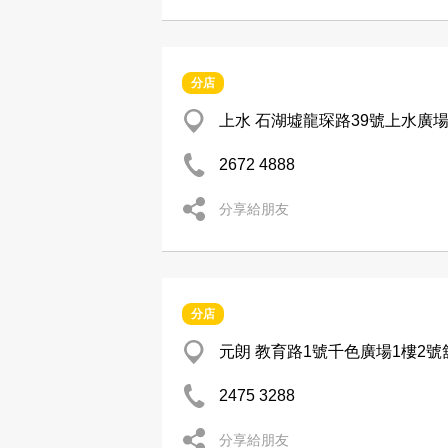
分店
上水 石湖墟龍琛路39號上水廣場2
2672 4888
分享給朋友
分店
元朗 教育路1號千色廣場1樓2號
2475 3288
分享給朋友