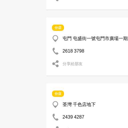
分店
屯門 屯盛街一號屯門市廣場一期三
2618 3798
分享給朋友
分店
荃灣 千色店地下
2439 4287