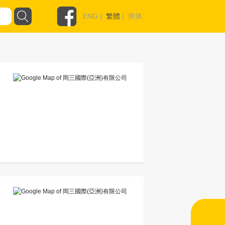
ENG
|
繁體
|
简体