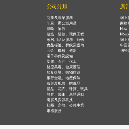
公司分類
廣
商業及專業服務
網上
印刷、辦公室用品
商務
運輸、物流
Now 
建造、裝修、環保工程
Now
家居用品及服務、寵物
網上
食品糧油、餐飲業設備
中國
五金、機械、儀器
刊登
電子零件及設備
塑膠、石油、化工
醫療美容、健康護理
飲食娛樂、購物旅遊
銀行金融、地產保險
服裝及配飾、紡織品
禮品、花卉、珠寶、玩具
教育、藝術、康體運動
電腦及資訊科技
社團、宗教、公共事業
婚禮服務