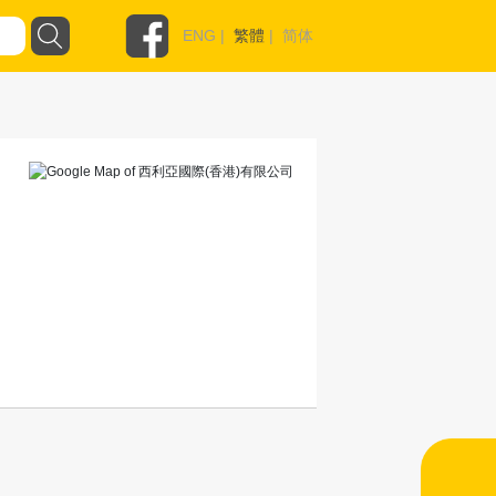
ENG
|
繁體
|
简体