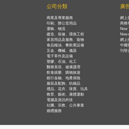
公司分類
廣
商業及專業服務
網上
印刷、辦公室用品
商務
運輸、物流
Now 
建造、裝修、環保工程
Now
家居用品及服務、寵物
網上
食品糧油、餐飲業設備
中國
五金、機械、儀器
刊登
電子零件及設備
塑膠、石油、化工
醫療美容、健康護理
飲食娛樂、購物旅遊
銀行金融、地產保險
服裝及配飾、紡織品
禮品、花卉、珠寶、玩具
教育、藝術、康體運動
電腦及資訊科技
社團、宗教、公共事業
婚禮服務