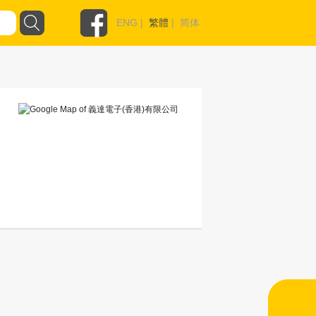
ENG
|
繁體
|
简体