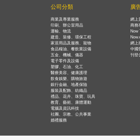
公司分類
廣
商業及專業服務
網上
印刷、辦公室用品
商務
運輸、物流
Now 
建造、裝修、環保工程
Now
家居用品及服務、寵物
網上
食品糧油、餐飲業設備
中國
五金、機械、儀器
刊登
電子零件及設備
塑膠、石油、化工
醫療美容、健康護理
飲食娛樂、購物旅遊
銀行金融、地產保險
服裝及配飾、紡織品
禮品、花卉、珠寶、玩具
教育、藝術、康體運動
電腦及資訊科技
社團、宗教、公共事業
婚禮服務