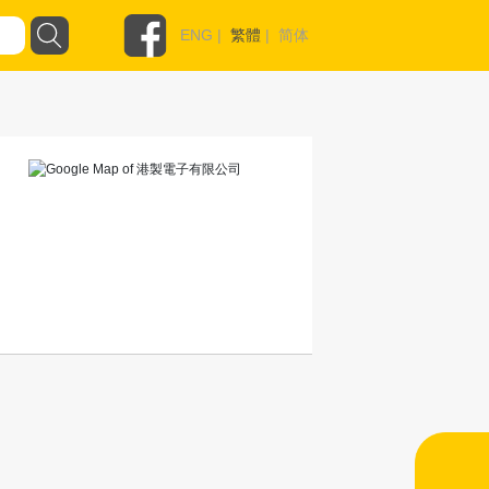
ENG
|
繁體
|
简体