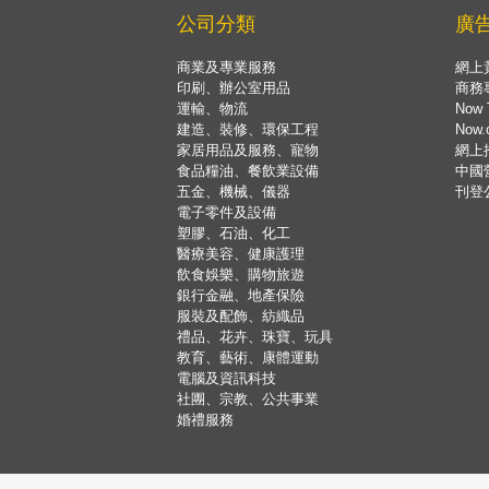
公司分類
廣
商業及專業服務
網上
印刷、辦公室用品
商務
運輸、物流
Now 
建造、裝修、環保工程
Now
家居用品及服務、寵物
網上
食品糧油、餐飲業設備
中國
五金、機械、儀器
刊登
電子零件及設備
塑膠、石油、化工
醫療美容、健康護理
飲食娛樂、購物旅遊
銀行金融、地產保險
服裝及配飾、紡織品
禮品、花卉、珠寶、玩具
教育、藝術、康體運動
電腦及資訊科技
社團、宗教、公共事業
婚禮服務