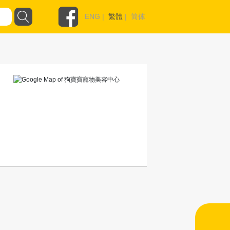
ENG
|
繁體
|
简体