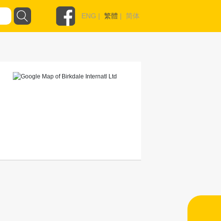
ENG
|
繁體
|
简体