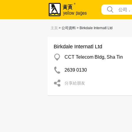
主頁
> 公司資料 > Birkdale Internatl Ltd
Birkdale Internatl Ltd
CCT Telecom Bldg, Sha Tin
2639 0130
分享給朋友