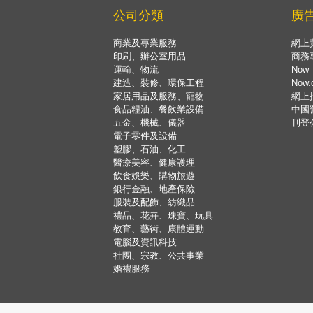
公司分類
廣
商業及專業服務
網上
印刷、辦公室用品
商務
運輸、物流
Now 
建造、裝修、環保工程
Now
家居用品及服務、寵物
網上
食品糧油、餐飲業設備
中國
五金、機械、儀器
刊登
電子零件及設備
塑膠、石油、化工
醫療美容、健康護理
飲食娛樂、購物旅遊
銀行金融、地產保險
服裝及配飾、紡織品
禮品、花卉、珠寶、玩具
教育、藝術、康體運動
電腦及資訊科技
社團、宗教、公共事業
婚禮服務