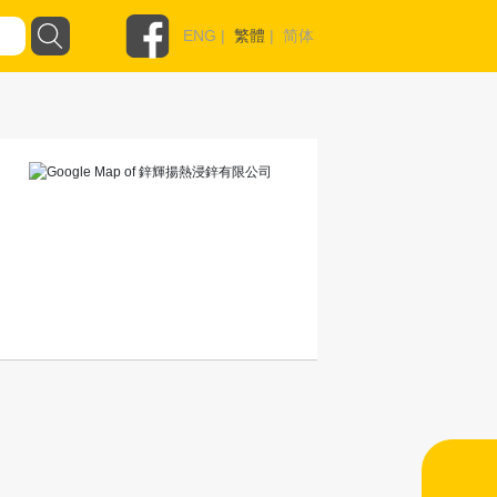
ENG
|
繁體
|
简体