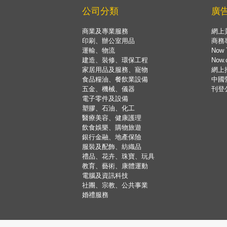
公司分類
廣
商業及專業服務
網上
印刷、辦公室用品
商務
運輸、物流
Now 
建造、裝修、環保工程
Now
家居用品及服務、寵物
網上
食品糧油、餐飲業設備
中國
五金、機械、儀器
刊登
電子零件及設備
塑膠、石油、化工
醫療美容、健康護理
飲食娛樂、購物旅遊
銀行金融、地產保險
服裝及配飾、紡織品
禮品、花卉、珠寶、玩具
教育、藝術、康體運動
電腦及資訊科技
社團、宗教、公共事業
婚禮服務