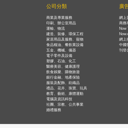
公司分類
廣
商業及專業服務
網上
印刷、辦公室用品
商務
運輸、物流
Now 
建造、裝修、環保工程
Now
家居用品及服務、寵物
網上
食品糧油、餐飲業設備
中國
五金、機械、儀器
刊登
電子零件及設備
塑膠、石油、化工
醫療美容、健康護理
飲食娛樂、購物旅遊
銀行金融、地產保險
服裝及配飾、紡織品
禮品、花卉、珠寶、玩具
教育、藝術、康體運動
電腦及資訊科技
社團、宗教、公共事業
婚禮服務