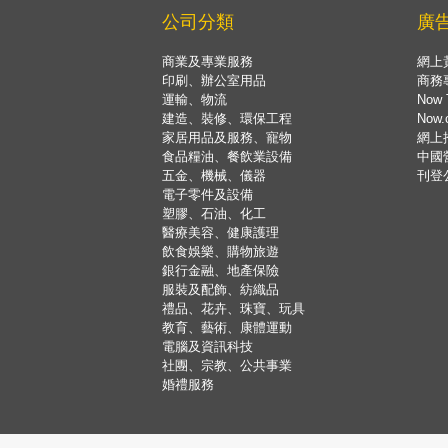
公司分類
廣
商業及專業服務
網上
印刷、辦公室用品
商務
運輸、物流
Now 
建造、裝修、環保工程
Now
家居用品及服務、寵物
網上
食品糧油、餐飲業設備
中國
五金、機械、儀器
刊登
電子零件及設備
塑膠、石油、化工
醫療美容、健康護理
飲食娛樂、購物旅遊
銀行金融、地產保險
服裝及配飾、紡織品
禮品、花卉、珠寶、玩具
教育、藝術、康體運動
電腦及資訊科技
社團、宗教、公共事業
婚禮服務