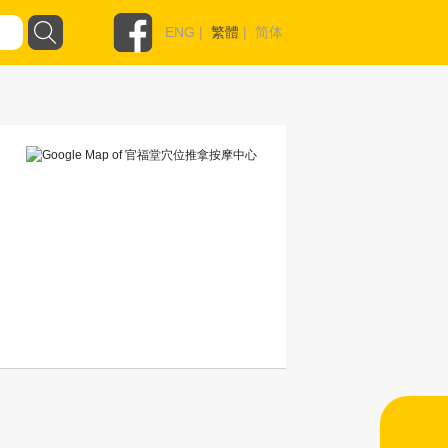
ENG
|
繁體
|
简体