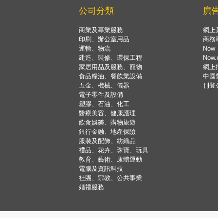
公司分類
廣
商業及專業服務
網上
印刷、辦公室用品
商務
運輸、物流
Now 
建造、裝修、環保工程
Now
家居用品及服務、寵物
網上
食品糧油、餐飲業設備
中國
五金、機械、儀器
刊登
電子零件及設備
塑膠、石油、化工
醫療美容、健康護理
飲食娛樂、購物旅遊
銀行金融、地產保險
服裝及配飾、紡織品
禮品、花卉、珠寶、玩具
教育、藝術、康體運動
電腦及資訊科技
社團、宗教、公共事業
婚禮服務