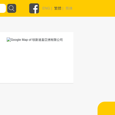
ENG
|
繁體
|
简体