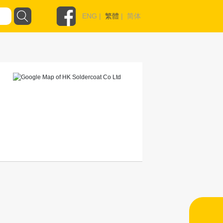
ENG
|
繁體
|
简体