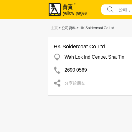
主頁
> 公司資料 > HK Soldercoat Co Ltd
HK Soldercoat Co Ltd
Wah Lok Ind Centre, Sha Tin
2690 0569
分享給朋友