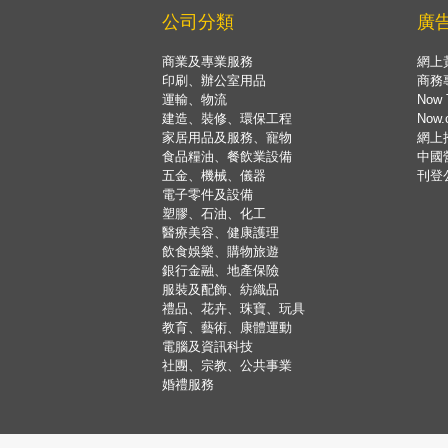
公司分類
廣
商業及專業服務
網上
印刷、辦公室用品
商務
運輸、物流
Now 
建造、裝修、環保工程
Now
家居用品及服務、寵物
網上
食品糧油、餐飲業設備
中國
五金、機械、儀器
刊登
電子零件及設備
塑膠、石油、化工
醫療美容、健康護理
飲食娛樂、購物旅遊
銀行金融、地產保險
服裝及配飾、紡織品
禮品、花卉、珠寶、玩具
教育、藝術、康體運動
電腦及資訊科技
社團、宗教、公共事業
婚禮服務