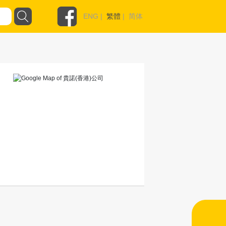
ENG
|
繁體
|
简体