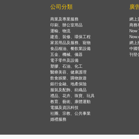
公司分類
廣
商業及專業服務
網上
印刷、辦公室用品
商務
運輸、物流
Now 
建造、裝修、環保工程
Now
家居用品及服務、寵物
網上
食品糧油、餐飲業設備
中國
五金、機械、儀器
刊登
電子零件及設備
塑膠、石油、化工
醫療美容、健康護理
飲食娛樂、購物旅遊
銀行金融、地產保險
服裝及配飾、紡織品
禮品、花卉、珠寶、玩具
教育、藝術、康體運動
電腦及資訊科技
社團、宗教、公共事業
婚禮服務