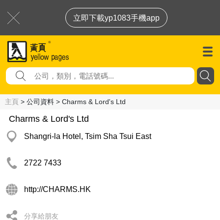
立即下載yp1083手機app
主頁
> 公司資料 > Charms & Lord's Ltd
Charms & Lord's Ltd
Shangri-la Hotel, Tsim Sha Tsui East
2722 7433
http://CHARMS.HK
分享給朋友