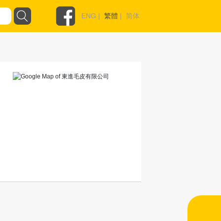
ENG
|
繁體
|
简体