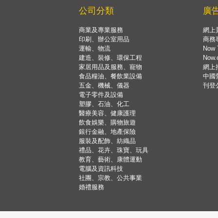
公司分類
廣
商業及專業服務
網上
印刷、辦公室用品
商務
運輸、物流
Now 
建造、裝修、環保工程
Now
家居用品及服務、寵物
網上
食品糧油、餐飲業設備
中國
五金、機械、儀器
刊登
電子零件及設備
塑膠、石油、化工
醫療美容、健康護理
飲食娛樂、購物旅遊
銀行金融、地產保險
服裝及配飾、紡織品
禮品、花卉、珠寶、玩具
教育、藝術、康體運動
電腦及資訊科技
社團、宗教、公共事業
婚禮服務