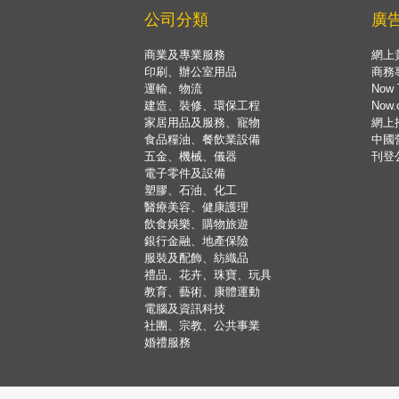
公司分類
廣
商業及專業服務
網上
印刷、辦公室用品
商務
運輸、物流
Now 
建造、裝修、環保工程
Now
家居用品及服務、寵物
網上
食品糧油、餐飲業設備
中國
五金、機械、儀器
刊登
電子零件及設備
塑膠、石油、化工
醫療美容、健康護理
飲食娛樂、購物旅遊
銀行金融、地產保險
服裝及配飾、紡織品
禮品、花卉、珠寶、玩具
教育、藝術、康體運動
電腦及資訊科技
社團、宗教、公共事業
婚禮服務