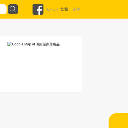
ENG
|
繁體
|
简体